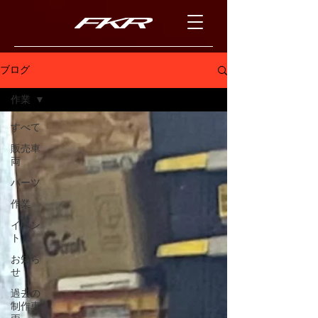
ブログ
作業
すべて
販売車
両
パーツ
作業
イベン
ト
お知ら
せ
過去の
制作車