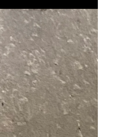
ます。 2台のカスタムブルーメタさん達がかなり存
在感がありますね。 手前のワイドボディさんはブ
リスターフェンダープ＋アーチフェンダーです。B
ピラーあたりからの角度は唯一無二です。車高も
決まりましてかなりの迫力^ ^ 奥側の固定ライトさ
んもFKRボディキットですのでワイドアンドロー。
二台ともたまたまブルーメタですが、色味は実際
にはかなり異なります。どちらも良い雰囲気で
す！