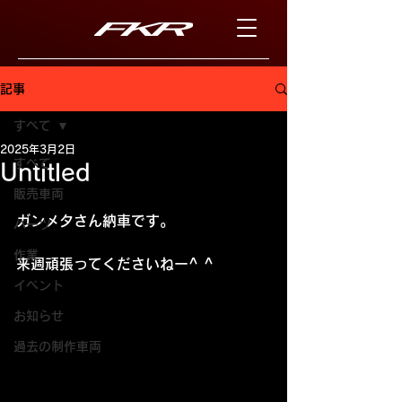
記事
すべて
2025年3月2日
すべて
Untitled
販売車両
ガンメタさん納車です。
パーツ
作業
来週頑張ってくださいねー^ ^
イベント
お知らせ
過去の制作車両