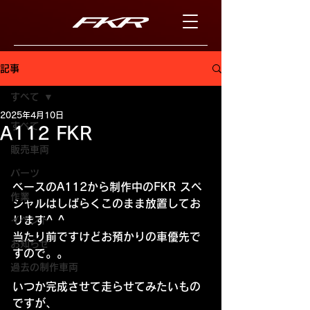
記事
すべて
2025年4月10日
すべて
A112 FKR
販売車両
パーツ
ベースのA112から制作中のFKR スペ
作業
シャルはしばらくこのまま放置してお
ります^ ^
イベント
当たり前ですけどお預かりの車優先で
お知らせ
すので。。
過去の制作車両
いつか完成させて走らせてみたいもの
ですが、