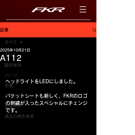
記事
すべて
2025年10月21日
すべて
A112
販売車両
パーツ
ヘッドライトをLEDにしました。
作業
バケットシートも新しく、FKRのロゴ
イベント
の刺繍が入ったスペシャルにチェンジ
お知らせ
です。
過去の制作車両