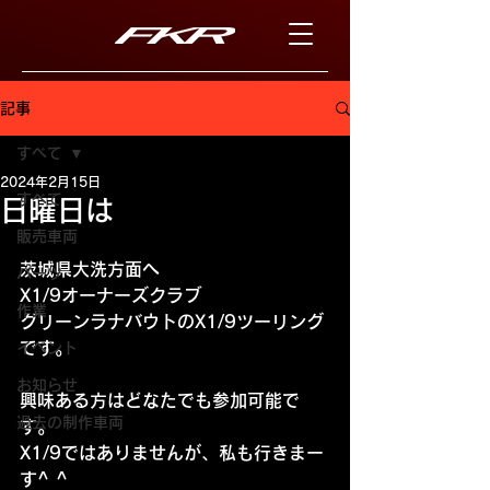
記事
すべて
2024年2月15日
すべて
日曜日は
販売車両
茨城県大洗方面へ
パーツ
X1/9オーナーズクラブ
作業
グリーンラナバウトのX1/9ツーリング
です。
イベント
お知らせ
興味ある方はどなたでも参加可能で
過去の制作車両
す。
X1/9ではありませんが、私も行きまー
す^ ^