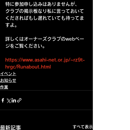
特に参加申し込みはありませんが、
クラブの掲示板なり私に言っておいて
くださればもし遅れていても待ってま
すよ。
詳しくはオーナーズクラブのwebペー
ジをご覧ください。
https://www.asahi-net.or.jp/~rz9t-
hrgc/Runabout.html
イベント
お知らせ
作業
すべて表示
最新記事