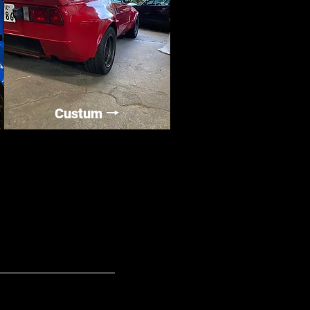
Custum
→