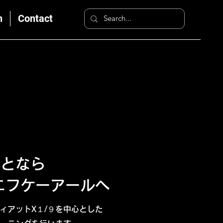
n
Contact
のことなら
 エフケーアールへ
ィアットX１/９を中心とした