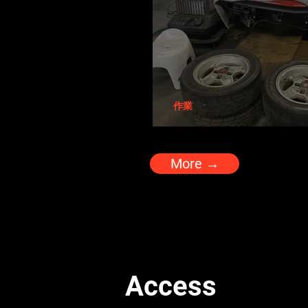
作業
愛知ベルトーネさん
More →
Access