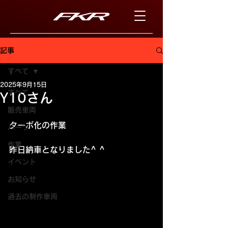
記事
すべて
2025年9月15日
すべて
Y10さん
販売車両
ターボ化の作業
パーツ
作業
昨日納車となりました^ ^
イベント
お知らせ
過去の制作車両