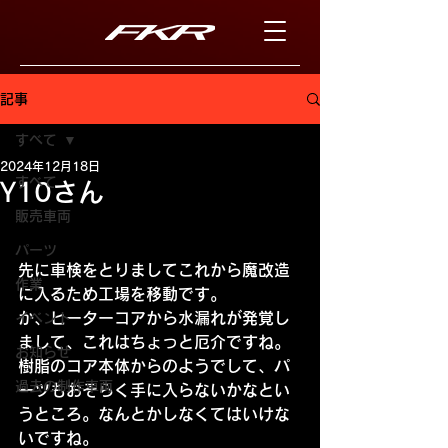
記事
すべて
2024年12月18日
すべて
Y10さん
販売車両
パーツ
先に車検をとりましてこれから魔改造
作業
に入るため工場を移動です。
か、ヒーターコアから水漏れが発覚し
イベント
まして、これはちょっと厄介ですね。
お知らせ
樹脂のコア本体からのようでして、パ
過去の制作車両
ーツもおそらく手に入らないかなとい
うところ。なんとかしなくてはいけな
いですね。