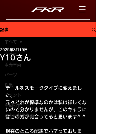
記事
すべて
2025年8月19日
すべて
Y10さん
販売車両
パーツ
作業
テールをスモークタイプに変えまし
た。
イベント
元々どれが標準なのかは私は詳しくな
お知らせ
いので分かりませんが、このキャラに
過去の制作車両
はこの方が似合ってると思います^ ^
現在のところ配線でハマっておりま