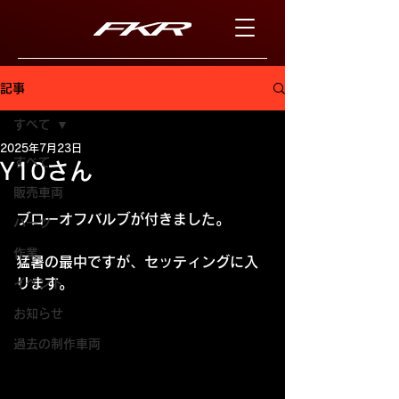
記事
すべて
2025年7月23日
すべて
Y10さん
販売車両
ブローオフバルブが付きました。
パーツ
作業
猛暑の最中ですが、セッティングに入
ります。
イベント
お知らせ
過去の制作車両