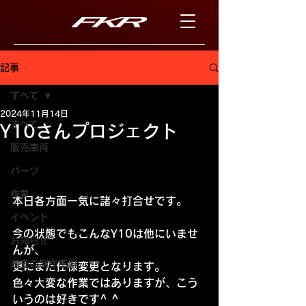
記事
すべて
2024年11月14日
すべて
Y10さんプロジェクト
販売車両
パーツ
作業
本日各方面一気に諸々打合せです。
イベント
今の状態でもこんなY10は他にいませ
お知らせ
んが、
過去の制作車両
更にまた仕様変更となります。
色々大変な作業ではありますが、こう
いうのは好きです^ ^