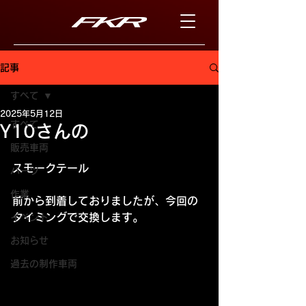
記事
すべて
2025年5月12日
すべて
Y10さんの
販売車両
スモークテール
パーツ
作業
前から到着しておりましたが、今回の
タイミングで交換します。
イベント
お知らせ
過去の制作車両