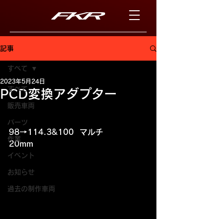
記事
すべて
2023年5月24日
すべて
PCD変換アダプター
販売車両
パーツ
98→114.3&100  マルチ
作業
20mm
イベント
お知らせ
過去の制作車両