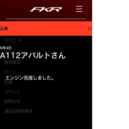
記事
すべて
6月4日
すべて
A112アバルトさん
販売車両
パーツ
エンジン完成しました。
作業
イベント
お知らせ
過去の制作車両