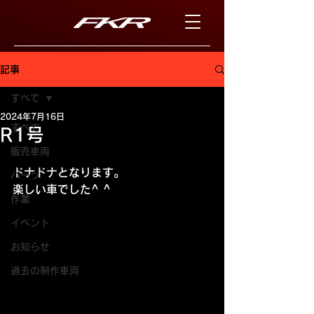
記事
すべて
2024年7月16日
すべて
R1号
販売車両
ドナドナとなります。
パーツ
楽しい車でした^ ^
作業
イベント
お知らせ
過去の制作車両