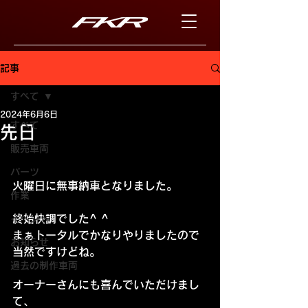
記事
すべて
2024年6月6日
すべて
先日
販売車両
パーツ
火曜日に無事納車となりました。
作業
終始快調でした^ ^
イベント
まぁトータルでかなりやりましたので
お知らせ
当然ですけどね。
過去の制作車両
オーナーさんにも喜んでいただけまし
て、