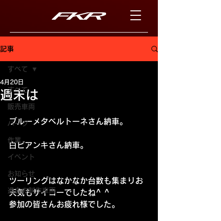
記事
すべて
4月20日
すべて
週末は
販売車両
ブルーメタベルトーネさん納車。
パーツ
作業
白ビアンキさん納車。
イベント
お知らせ
ツーリングはなかなか台数も集まりお
過去の制作車両
天気もサイコーでしたね^ ^
参加の皆さんお疲れ様でした。