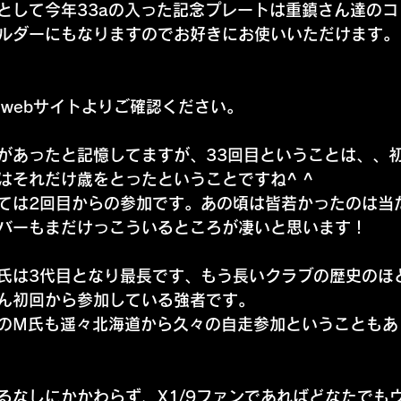
として今年33aの入った記念プレートは重鎮さん達の
ルダーにもなりますのでお好きにお使いいただけます。
ut のwebサイトよりご確認ください。
があったと記憶してますが、33回目ということは、、
はそれだけ歳をとったということですね^ ^
ては2回目からの参加です。あの頃は皆若かったのは当
バーもまだけっこういるところが凄いと思います！
氏は3代目となり最長です、もう長いクラブの歴史のほ
ん初回から参加している強者です。
のM氏も遥々北海道から久々の自走参加ということもあ
るなしにかかわらず、X1/9ファンであればどなたでも