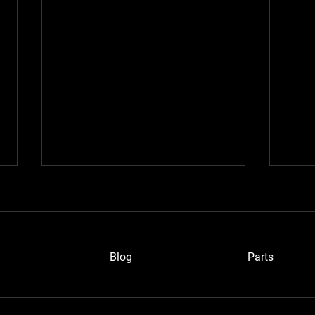
Blog
P
arts
ブルーメタさん
浜松