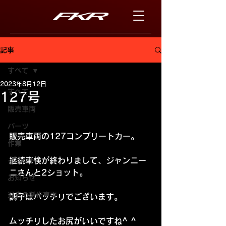
記事
すべて
2023年8月12日
すべて
127号
販売車両
パーツ
販売車両の127コンプリートカー。
作業
継続車検が終わりまして、ジャンニー
イベント
ニさんと2ショット。
お知らせ
過去の制作車両
調子はバッチリでございます。
ムッチリしたお尻がいいですね^ ^