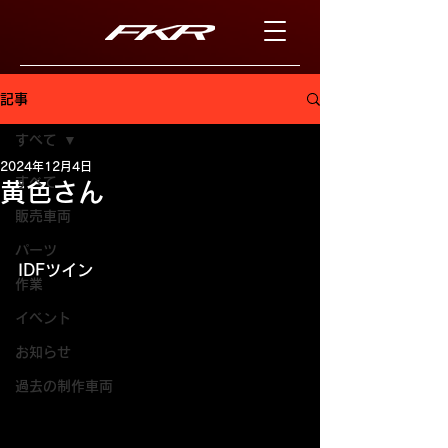
記事
すべて
2024年12月4日
すべて
黄色さん
販売車両
パーツ
IDFツイン
作業
イベント
お知らせ
過去の制作車両