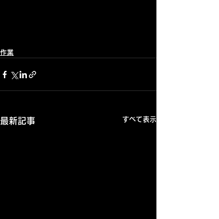
作業
すべて表示
最新記事