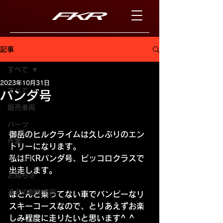
記事
すべて
2023年10月31日
すべて
パンダ号
販売車両
パーツ
御岳のヒルクライムは久しぶりのエン
作業
トリーになります。
私はFKRパンダ号、ピッコロクラスで
イベント
出走します。
お知らせ
過去の制作車両
ほとんど乗ってない車でバンピーなリ
スキーコースなので、とりあえずお楽
しみ程度に走りたいと思います^ ^