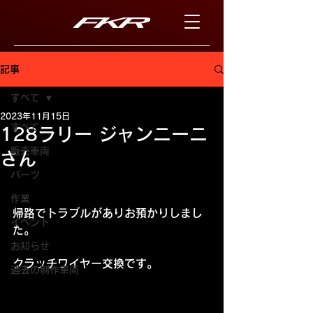
記事
すべて
2023年11月15日
すべて
128ラリー ジャンニーニ
販売車両
さん
パーツ
作業
帰路でトラブルがありお預かりしまし
イベント
た。
お知らせ
クラッチワイヤー交換です。
過去の制作車両