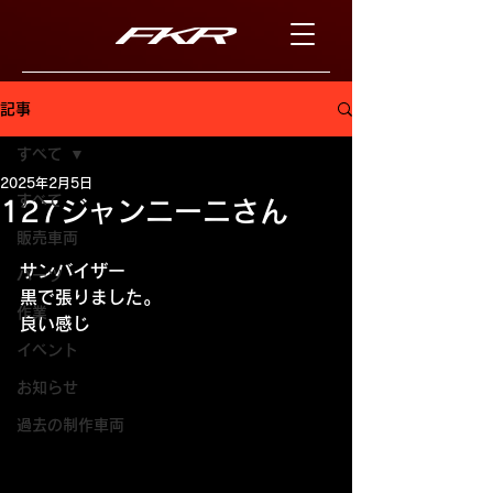
記事
すべて
2025年2月5日
すべて
127ジャンニーニさん
販売車両
サンバイザー
パーツ
黒で張りました。
作業
良い感じ
イベント
お知らせ
過去の制作車両