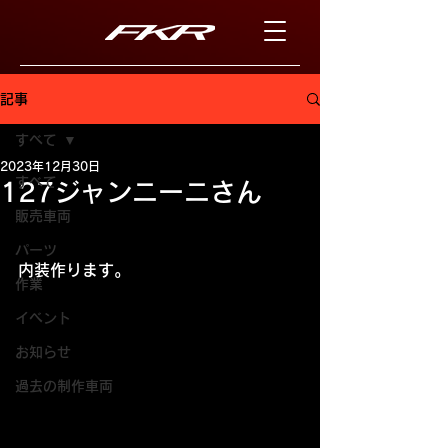
記事
すべて
2023年12月30日
すべて
127ジャンニーニさん
販売車両
パーツ
内装作ります。
作業
イベント
お知らせ
過去の制作車両