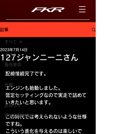
記事
すべて
2023年7月14日
すべて
127ジャンニーニさん
販売車両
配線接続完了です。
パーツ
作業
エンジンも始動しました。
暫定セッティングなので実走で詰めて
イベント
いきたいと思います。
お知らせ
過去の制作車両
この時代では考えられないような仕様
ですね。
こういう進化を与えるのは楽しいで