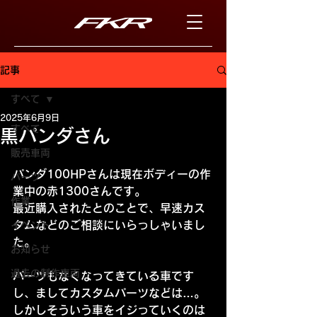
記事
すべて
2025年6月9日
すべて
黒パンダさん
販売車両
パンダ100HPさんは現在ボディーの作
パーツ
業中の赤1300さんです。
作業
最近購入されたとのことで、早速カス
タムなどのご相談にいらっしゃいまし
イベント
た。
お知らせ
過去の制作車両
パーツもなくなってきている車です
し、ましてカスタムパーツなどは…。
しかしそういう車をイジっていくのは