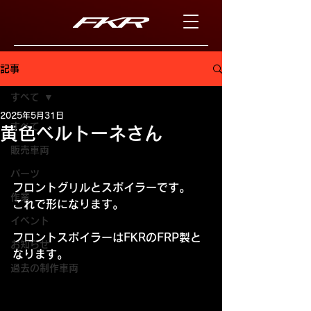
記事
すべて
2025年5月31日
すべて
黄色ベルトーネさん
販売車両
パーツ
フロントグリルとスポイラーです。
作業
これで形になります。
イベント
フロントスポイラーはFKRのFRP製と
お知らせ
なります。
過去の制作車両