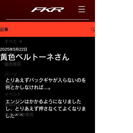
記事
すべて
2025年5月22日
すべて
黄色ベルトーネさん
販売車両
パーツ
とりあえずバックギヤが入らないのを
作業
何とかしなければ…。
イベント
エンジンはかかるようになりました
お知らせ
し、とりあえず押さなくてよくなりま
過去の制作車両
した^ ^