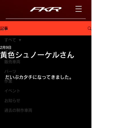
記事
すべて
2月9日
すべて
黄色シュノーケルさん
販売車両
パーツ
だいぶカタチになってきました。
作業
イベント
お知らせ
過去の制作車両