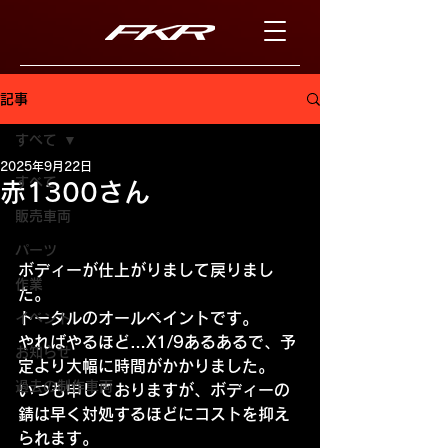
記事
すべて
2025年9月22日
すべて
赤1300さん
販売車両
パーツ
ボディーが仕上がりまして戻りまし
作業
た。
トータルのオールペイントです。
イベント
やればやるほど…X1/9あるあるで、予
お知らせ
定より大幅に時間がかかりました。
過去の制作車両
いつも申しておりますが、ボディーの
錆は早く対処するほどにコストを抑え
られます。