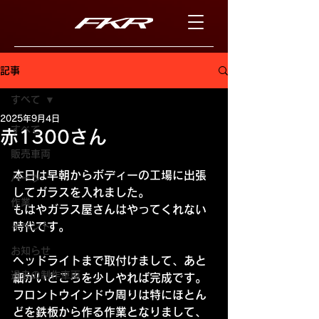
記事
すべて
2025年9月4日
すべて
赤1300さん
販売車両
本日は早朝からボディーの工場に出張
パーツ
してガラスを入れました。
作業
もはやガラス屋さんはやってくれない
時代です。
イベント
お知らせ
ヘッドライトまで取付けまして、あと
過去の制作車両
細かいところを少しやれば完成です。
フロントウインドウ周りは特にほとん
どを鉄板から作る作業となりまして、