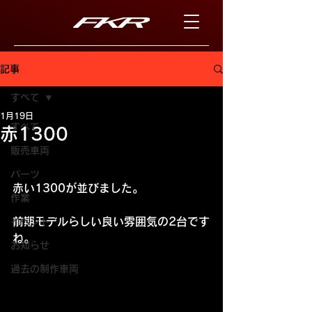
記事
すべて
1月19日
すべて
赤1300
販売車両
パーツ
赤い1300が並びました。
作業
前期モデルらしい良い雰囲気の2台です
イベント
ね。
お知らせ
過去の制作車両