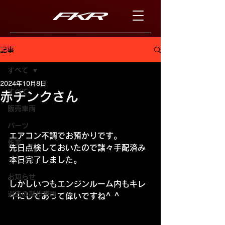
記事
すべて
2024年10月8日
すべて
赤チンクさん
販売車両
パーツ
エアコン不調でお預かりです。
作業
先日点検しておいたので諸々手配済み
本日完了しました。
イベント
お知らせ
しかしいつもエンジンルーム内もキレ
過去の制作車両
イにしてあって偉いですね^ ^