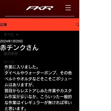
記事
すべて
2024年1月29日
すべて
赤チンクさん
販売車両
パーツ
作業に入りました。
作業
タイベルやウォーターポンプ、その他
ベルトやオルタなどそこそこボリュー
イベント
ムはありますが、
お知らせ
普段からレストアじみた作業やカスタ
過去の制作車両
ム作業が多いなか、こういった一般的
な作業はイレギュラーが無ければ早い
と思います。