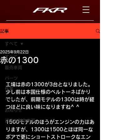
記事
すべて
2025年9月22日
すべて
赤の1300
販売車両
パーツ
工場は赤の1300が3台となりました。
作業
少し前は本国仕様のベルトーネばかり
でしたが、前期モデルの1300は時が経
イベント
つほどに良い味になりますね^ ^
お知らせ
過去の制作車両
1500モデルのほうがエンジンの力はあ
りますが、1300は1500とほぼ同一な
ボアで更にショートストロークなエン