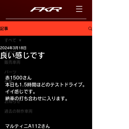
記事
すべて
2024年3月18日
すべて
良い感じです
販売車両
パーツ
赤1500さん
作業
本日も1.5時間ほどのテストドライブ。
イイ感じです。
イベント
納車の打ち合わせに入ります。
お知らせ
過去の制作車両
マルティニA112さん