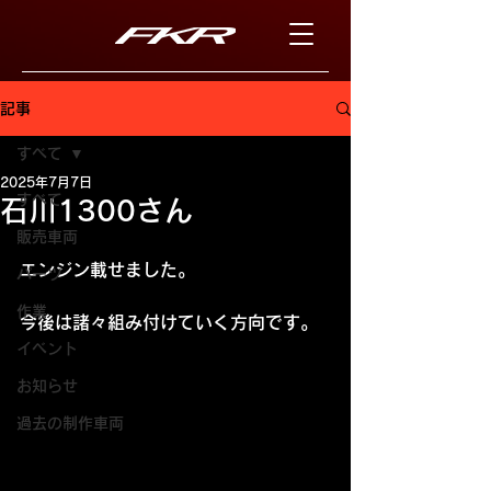
記事
すべて
2025年7月7日
すべて
石川1300さん
販売車両
エンジン載せました。
パーツ
作業
今後は諸々組み付けていく方向です。
イベント
お知らせ
過去の制作車両