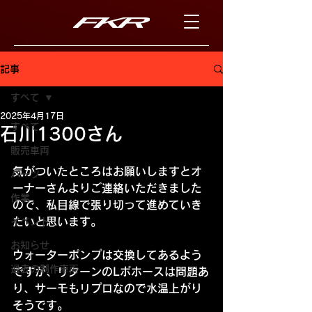
記事
すべて
2025年4月17日
すべて
石川1300さん
販売車両
気がついたところはお願いしますとオ
パーツ
ーナーさんよりご連絡いただきました
作業
ので、私目線で張り切って進めていき
たいと思います。
イベント
お知らせ
ウォーターポンプは交換してあるよう
過去の制作車両
ですが、リターンのLボホースは問題あ
り、サーモもリプロなので水温上がり
そうです。