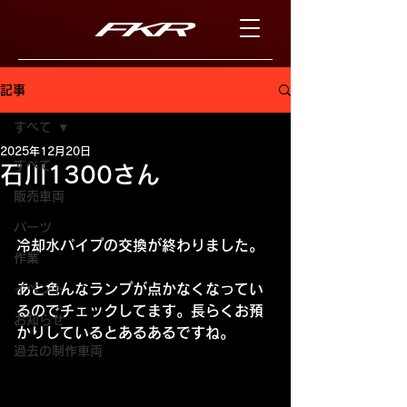
記事
すべて
2025年12月20日
すべて
石川1300さん
販売車両
パーツ
冷却水パイプの交換が終わりました。
作業
あと色んなランプが点かなくなってい
イベント
るのでチェックしてます。長らくお預
お知らせ
かりしているとあるあるですね。
過去の制作車両