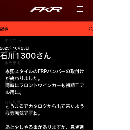
記事
すべて
2025年10月23日
すべて
石川1300さん
販売車両
本国スタイルのFRPバンパーの取付け
パーツ
が終わりました。
作業
同時にフロントウインカーも初期モデ
ル用に。
イベント
お知らせ
もうまるでカタログから出て来たよう
過去の制作車両
な雰囲気ですね。
あと少しやる事がありますが、急ぎ進