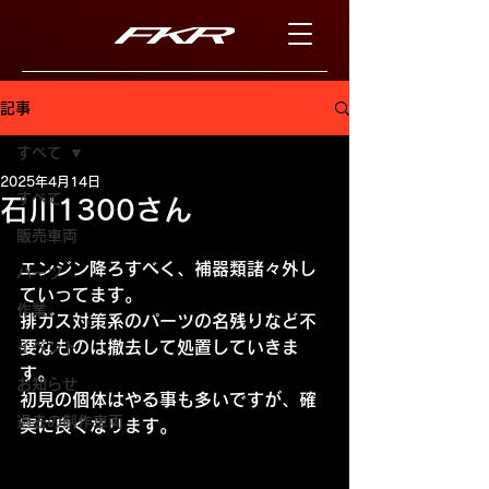
記事
すべて
2025年4月14日
すべて
石川1300さん
販売車両
エンジン降ろすべく、補器類諸々外し
パーツ
ていってます。
作業
排ガス対策系のパーツの名残りなど不
要なものは撤去して処置していきま
イベント
す。
お知らせ
初見の個体はやる事も多いですが、確
過去の制作車両
実に良くなります。