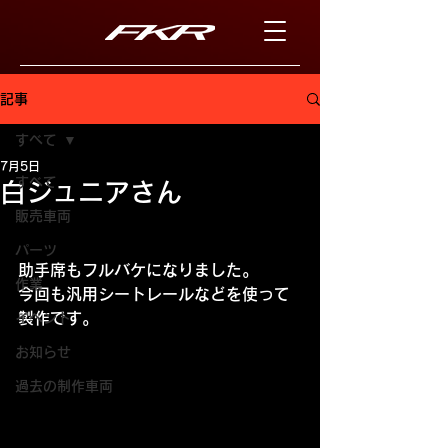
記事
すべて
7月5日
すべて
白ジュニアさん
販売車両
パーツ
助手席もフルバケになりました。
作業
今回も汎用シートレールなどを使って
製作です。
イベント
お知らせ
過去の制作車両