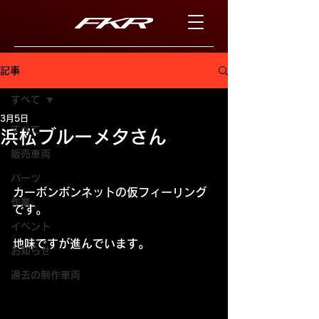
記事
すべて
3月5日
すべて
浜松ブルーメタさん
販売車両
パーツ
カーボンボンネットの仮フィーリング
作業
です。
イベント
地味ですが進んでいます。
お知らせ
過去の制作車両