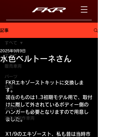
記事
すべて
2025年9月9日
すべて
水色ベルトーネさん
販売車両
パーツ
FKRエキゾーストキットに交換しま
作業
す。
現在のものは1.3初期モデル用で、取付
イベント
けに際して外されているボディー側の
お知らせ
ハンガーも必要となりますので用意し
過去の制作車両
ました。
X1/9のエキゾースト、私も昔は当時市