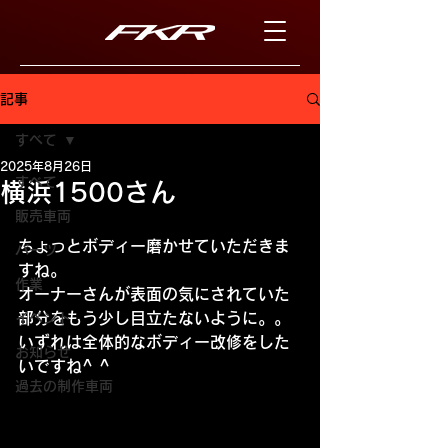
記事
すべて
2025年8月26日
すべて
横浜1500さん
販売車両
ちょっとボディー磨かせていただきま
パーツ
すね。
作業
オーナーさんが表面の気にされていた
部分をもう少し目立たないように。。
イベント
いずれは全体的なボディー改修をした
お知らせ
いですね^ ^
過去の制作車両