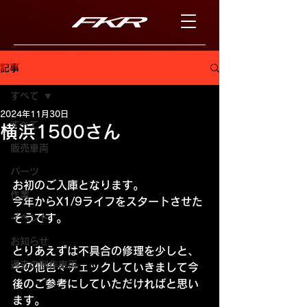
記事
すべて
2024年11月30日
すべて
横浜1500さん
販売車両
パーツ
お初のご入庫となります。
作業
今年からX1/9ライフをスタートさせた
そうです。
イベント
お知らせ
とりあえずは不具合の修理を少しと、
過去の制作車両
その他色々チェックしていきまして今
後のご参考にしていただければと思い
ます。