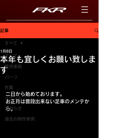
記事
すべて
1月8日
すべて
本年も宜しくお願い致しま
販売車両
す
パーツ
作業
二日から始めております。
イベント
お正月は普段出来ない足車のメンテか
お知らせ
ら。
過去の制作車両