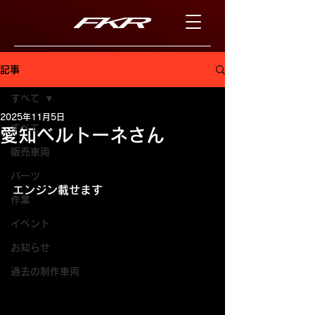
記事
すべて
2025年11月5日
すべて
愛知ベルトーネさん
販売車両
パーツ
エンジン載せます
作業
イベント
お知らせ
過去の制作車両