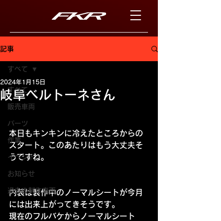
記事
すべて
2024年1月15日
すべて
岐阜ベルトーネさん
販売車両
パーツ
本日もキンキンに冷えたところからの
作業
スタート。このあたりはもう大丈夫そ
うですね。
イベント
お知らせ
過去の制作車両
内装は製作中のノーマルシートが今月
には出来上がってきそうです。
現在のフルバケからノーマルシート